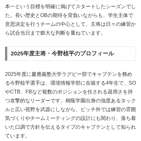
本一という目標を明確に掲げてスタートしたシーズンでし
た。長い歴史とOBの期待を背負いながらも、学生主体で
意思決定を行うチームの中心として、主将は日々の練習か
ら試合当日まで膨大な判断を重ねています。
2025年度主将・今野椋平のプロフィール
2025年度に慶應義塾大学ラグビー部でキャプテンを務め
る今野椋平選手は、環境情報学部に在籍する4年生で、SO
やCTB、FBなど複数のポジションを任される器用さを持
つ攻撃的なリーダーです。桐蔭学園出身の強度あるタック
ルと広い視野を武器にしながら、ピッチ外では練習の雰囲
気づくりやチームミーティングの設計にも関わり、落ち着
いた口調で方針を伝えるタイプのキャプテンとして知られ
ています。