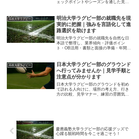
ェックポイントやシーズンを通した見
方、受験生やOB・保護者の視点までやさ
しく整理し、リアルタイム情報に振り回
されない自分らしい応援スタイルづくり
明治大学ラグビー部の就職先を現
高校大学ラグビー
を支えます。
実的に把握｜強みを言語化して進
路選択を助けます
明治大学ラグビー部の就職先を自然な日
本語で整理し、業界傾向・評価ポイン
ト・OB活用・書類と面接の準備・年間計
画まで一気通貫で解説します。判断基準
が定まり迷いが減ります。
日本大学ラグビー部のグラウンド
高校大学ラグビー
へ行ってみませんか｜見学手順と
注意点が分かります
日本大学ラグビー部のグラウンドを初め
て訪れる人向けに、場所の考え方、行き
方の比較、見学マナー、練習の雰囲気、
当日の準備までを整理しました。迷いが
ちな点を先回りして不安を減らします。
慶應義塾大学ラグビー部の応援グッズで
心躍る観戦時間を今こそ過ごそう！