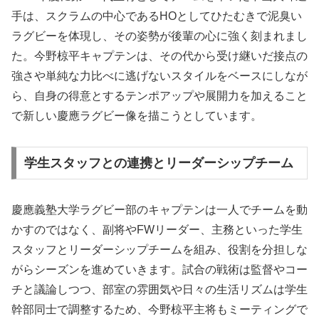
手は、スクラムの中心であるHOとしてひたむきで泥臭い
ラグビーを体現し、その姿勢が後輩の心に強く刻まれまし
た。今野椋平キャプテンは、その代から受け継いだ接点の
強さや単純な力比べに逃げないスタイルをベースにしなが
ら、自身の得意とするテンポアップや展開力を加えること
で新しい慶應ラグビー像を描こうとしています。
学生スタッフとの連携とリーダーシップチーム
慶應義塾大学ラグビー部のキャプテンは一人でチームを動
かすのではなく、副将やFWリーダー、主務といった学生
スタッフとリーダーシップチームを組み、役割を分担しな
がらシーズンを進めていきます。試合の戦術は監督やコー
チと議論しつつ、部室の雰囲気や日々の生活リズムは学生
幹部同士で調整するため、今野椋平主将もミーティングで