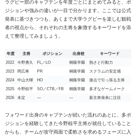
ラグビー部のキャプテンを年度ごとにまとめてみると、ポ
ジションや強みの違いが一目で分かります。ここでは公式
発表に基づきつつも、あくまで大学ラグビーを楽しむ観戦
者の視点から、それぞれの主将を象徴するキーワードを添
えて整理してみましょう。
年度
主将
ポジション
出身校
キーワード
2022
今野勇久
FL／LO
桐蔭学園
熱さと行動力
2023
岡広将
PR
桐蔭学園
スクラムの安定感
2024
中山大暉
HO
桐蔭学園
接点で引っ張る主将
2025
今野椋平
SO／CTB／FB
桐蔭学園
多才なゲームメーク
2026
未定
―
―
新主将発表に注目
フォワード出身のキャプテンが続いた流れのあとに、多ポ
ジションを経験してきた今野椋平主将が就任していること
からも、チームが攻守両面で柔軟さを求めるフェーズに入