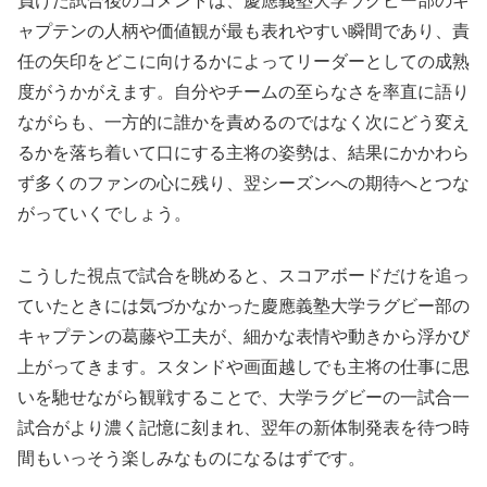
負けた試合後のコメントは、慶應義塾大学ラグビー部のキ
ャプテンの人柄や価値観が最も表れやすい瞬間であり、責
任の矢印をどこに向けるかによってリーダーとしての成熟
度がうかがえます。自分やチームの至らなさを率直に語り
ながらも、一方的に誰かを責めるのではなく次にどう変え
るかを落ち着いて口にする主将の姿勢は、結果にかかわら
ず多くのファンの心に残り、翌シーズンへの期待へとつな
がっていくでしょう。
こうした視点で試合を眺めると、スコアボードだけを追っ
ていたときには気づかなかった慶應義塾大学ラグビー部の
キャプテンの葛藤や工夫が、細かな表情や動きから浮かび
上がってきます。スタンドや画面越しでも主将の仕事に思
いを馳せながら観戦することで、大学ラグビーの一試合一
試合がより濃く記憶に刻まれ、翌年の新体制発表を待つ時
間もいっそう楽しみなものになるはずです。