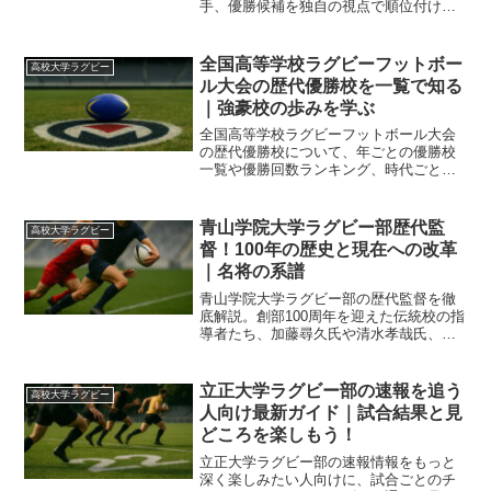
手、優勝候補を独自の視点で順位付けし
ます。桐蔭学園や東福岡など強豪校の最
新動向と、花園へ向けた展望を網羅して
深掘り。
全国高等学校ラグビーフットボー
高校大学ラグビー
ル大会の歴代優勝校を一覧で知る
｜強豪校の歩みを学ぶ
全国高等学校ラグビーフットボール大会
の歴代優勝校について、年ごとの優勝校
一覧や優勝回数ランキング、時代ごとの
勢力図の変化、名勝負エピソードまで整
理しました。強豪校の歩みを把握して高
校ラグビー観戦をもっと楽しめるように
青山学院大学ラグビー部歴代監
高校大学ラグビー
解説します。初優勝校の背景や連覇の流
督！100年の歴史と現在への改革
れも押さえられる内容です。
｜名将の系譜
青山学院大学ラグビー部の歴代監督を徹
底解説。創部100周年を迎えた伝統校の指
導者たち、加藤尋久氏や清水孝哉氏、そ
して現監督の石川安彦氏へと続く改革の
歴史と、対抗戦Aグループでの挑戦の軌跡
を詳しく紹介します。
立正大学ラグビー部の速報を追う
高校大学ラグビー
人向け最新ガイド｜試合結果と見
どころを楽しもう！
立正大学ラグビー部の速報情報をもっと
深く楽しみたい人向けに、試合ごとのチ