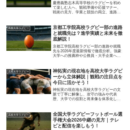
慶應義塾志木高等学校のラグビーを初め
て楽しむ人へ、観戦準備や応援マナー、
戦術の見方、学業と競技の両立、進路の
考え方までを体系的に整理します。迷わ
ず快適に楽しむ段取りが一読で整いま
す。
京都工学院高校ラグビー部の進路
高校大学ラグビー
と就職先は？進学実績と未来を徹
底解説！
京都工学院高校ラグビー部の進路や就職
先を2026年度最新情報で徹底分析。強豪
大学への推薦枠や公務員・大手企業への
就職実績、伏見工業の伝統を受け継ぐキ
ャリア形成について詳しく解説します。
文武両道を目指す中学生と保護者必見の
神拓実の現在地を高校大学ラグビ
高校大学ラグビー
内容です。
ーから立体解説｜観戦の注目点を
今日に活かそう！
神拓実の現在地を高校大学ラグビーの文
脈で丁寧に解像し、攻守の強みや代表
歴、大学での役割と将来像を体系化しま
す。観戦の注目点と成長の見取り図が今
日から整います。
全国大学ラグビーフットボール選
高校大学ラグビー
手権大会2026中継の見方｜テレ
ビと配信を楽しもう！