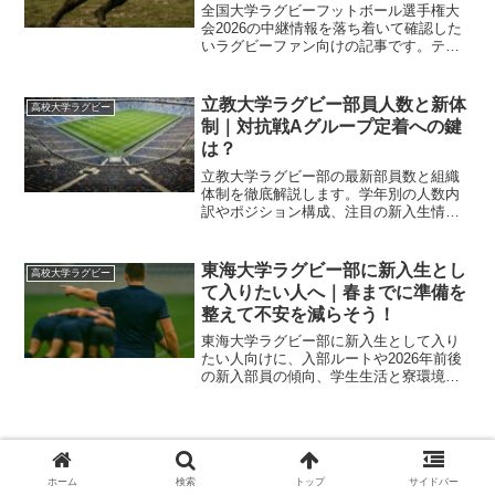
全国大学ラグビーフットボール選手権大
会2026の中継情報を落ち着いて確認した
いラグビーファン向けの記事です。テレ
ビ放送と配信サービスの違いやラウンド
別の中継スケジュール、見逃し視聴のポ
イントまで一気に整理して迷いなく選べ
立教大学ラグビー部員人数と新体
高校大学ラグビー
るように解説します。
制｜対抗戦Aグループ定着への鍵
は？
立教大学ラグビー部の最新部員数と組織
体制を徹底解説します。学年別の人数内
訳やポジション構成、注目の新入生情報
まで網羅。伝統の黒衣ジャージを纏う選
手たちの実態と、対抗戦Aグループでの躍
進を支えるチーム作りとは？
東海大学ラグビー部に新入生とし
高校大学ラグビー
て入りたい人へ｜春までに準備を
整えて不安を減らそう！
東海大学ラグビー部に新入生として入り
たい人向けに、入部ルートや2026年前後
の新入部員の傾向、学生生活と寮環境、
必要な準備とチェックリストをまとめて
不安を小さくし、初めての人でも流れが
イメージできるよう丁寧に解説し、入試
情報にも触れますよ。
ホーム
検索
トップ
サイドバー