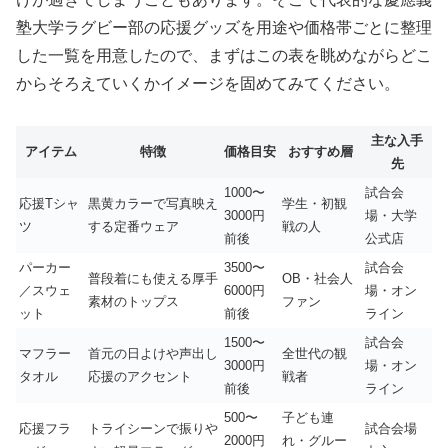
塾大学ラグビー部の応援グッズを用途や価格帯ごとに整理
した一覧を用意したので、まずはこの表を眺めながらどこ
からそろえていくかイメージを固めてみてください。
主な入手
アイテム
特徴
価格目安
おすすめ層
先
1000〜
試合会
応援Tシャ
黒黄カラーで写真映え
学生・初観
3000円
場・大学
ツ
する定番ウェア
戦の人
前後
公式店
パーカー
3500〜
試合会
普段着にも使える厚手
OB・社会人
／スウェ
6000円
場・オン
素材のトップス
ファン
ット
前後
ライン
1500〜
試合会
マフラー
首元の日よけや声出し
全世代の観
3000円
場・オン
タオル
応援のアクセント
戦者
前後
ライン
500〜
子ども連
応援フラ
トライシーンで振りや
試合会場
2000円
れ・グルー