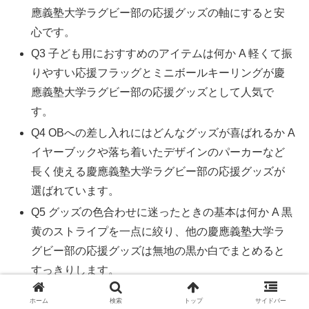
應義塾大学ラグビー部の応援グッズの軸にすると安
心です。
Q3 子ども用におすすめのアイテムは何か A 軽くて振
りやすい応援フラッグとミニボールキーリングが慶
應義塾大学ラグビー部の応援グッズとして人気で
す。
Q4 OBへの差し入れにはどんなグッズが喜ばれるか A
イヤーブックや落ち着いたデザインのパーカーなど
長く使える慶應義塾大学ラグビー部の応援グッズが
選ばれています。
Q5 グッズの色合わせに迷ったときの基本は何か A 黒
黄のストライプを一点に絞り、他の慶應義塾大学ラ
グビー部の応援グッズは無地の黒か白でまとめると
すっきりします。
Q6 自宅観戦でも購入するメリットはあるか A はい、
ホーム
検索
トップ
サイドバー