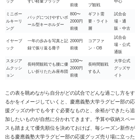
ッグ
すい軽量フラッグ
中心
前後
プ観戦
ミニボー
800〜
ギフト需
試合会
バッグにつけやすいボ
ルキーリ
2000円
要・ライト
場・通
ール型キーホルダー
ング
前後
層
販・中古
試合会
イヤーブ
一年の歩みを写真と記
2000円
コアファ
場・公式
ック
録で振り返る冊子
前後
ン・OB
通販
スタジア
1200〜
大学公式
長時間観戦でも腰に優
長時間観戦
ムクッシ
2000円
グッズサ
しい折りたたみ座布団
する人
ョン
前後
イト
この表を眺めながら自分がどの試合でどんな過ごし方をす
るかをイメージしていくと、慶應義塾大学ラグビー部の応
援グッズの中でも今すぐ必要なものと、余裕ができたら追
加したいものが自然に分かれてきます。予算や収納スペー
スも踏まえて優先順位を決めておけば、毎シーズン新作が
出る慶應義塾大学ラグビー部の応援グッズ売り場に立った