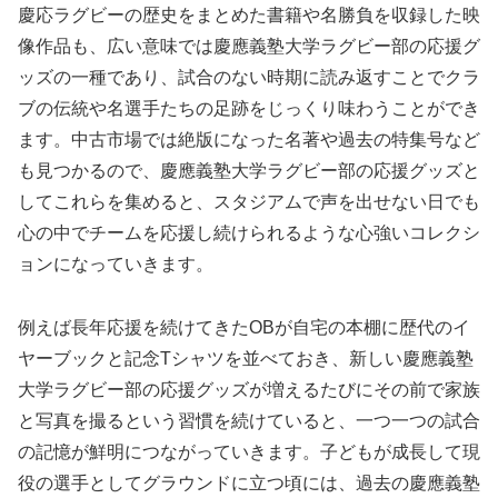
慶応ラグビーの歴史をまとめた書籍や名勝負を収録した映
像作品も、広い意味では慶應義塾大学ラグビー部の応援グ
ッズの一種であり、試合のない時期に読み返すことでクラ
ブの伝統や名選手たちの足跡をじっくり味わうことができ
ます。中古市場では絶版になった名著や過去の特集号など
も見つかるので、慶應義塾大学ラグビー部の応援グッズと
してこれらを集めると、スタジアムで声を出せない日でも
心の中でチームを応援し続けられるような心強いコレクシ
ョンになっていきます。
例えば長年応援を続けてきたOBが自宅の本棚に歴代のイ
ヤーブックと記念Tシャツを並べておき、新しい慶應義塾
大学ラグビー部の応援グッズが増えるたびにその前で家族
と写真を撮るという習慣を続けていると、一つ一つの試合
の記憶が鮮明につながっていきます。子どもが成長して現
役の選手としてグラウンドに立つ頃には、過去の慶應義塾