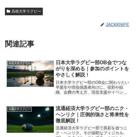
高校大学ラグビー
JACKKNIFE
関連記事
日本大学ラグビー部OB会でつな
高校大学ラグビー
がりを深める｜参加のポイントを
やさしく解説！
日本大学ラグビー部のOB会に関わりたい
卒業生や現役保護者向けに、役割や組
織、会費の考え方、現役支援やイベント
運営までを具体例とチェックリスト付き
で分かりやすく整理します。初めてでも
安心して参加準備が進められる内容で
流通経済大学ラグビー部のニク・
高校大学ラグビー
す。
ヘンリク｜圧倒的強さと将来性を
徹底解説！
流通経済大学ラグビー部で異彩を放つニ
ク・ヘンリク。その強靭なフィジカル、