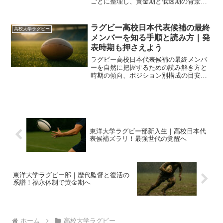
ごとに整理し、黄金期と低迷期の背景や
戦術の変化、人材育成の特徴を分かりや
すく解説します。監督交代の流れから今
後のチーム像もイメージできる内容で、
ラグビー高校日本代表候補の最終
高校大学ラグビー
観戦や進路を考える際の参考にもなりま
メンバーを知る手順と読み方｜発
す。
表時期も押さえよう
ラグビー高校日本代表候補の最終メンバ
ーを自然に把握するための読み解き方と
時期の傾向、ポジション別構成の目安、
合宿での評価ポイントを整理します。記
事を読み終える頃には、自力で動向を見
通せます。
東洋大学ラグビー部新入生｜高校日本代
表候補ズラリ！最強世代の覚醒へ
東洋大学ラグビー部｜歴代監督と復活の
系譜！福永体制で黄金期へ
ホーム
高校大学ラグビー