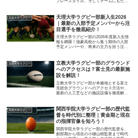
プレースタイル、そしてチームにもたら
す影響力を徹底分析。大学ラグビーファ
ン必見の注目選手の全貌と、今後のキャ
リアの可能性について詳しく解説しま
天理大学ラグビー部新入生2026
高校大学ラグビー
す。
｜最新の入部予定メンバーから注
目選手を徹底紹介！
天理大学ラグビー部の2026年度新入生情
報を網羅！強豪高校から集う期待の入部
予定メンバーや、将来の主力を担う注目
選手を詳しく解説します。関西リーグの
覇権奪還を目指す天理大学のスカウティ
ング傾向や、育成の要となる期待のルー
立教大学ラグビー部のグラウンド
高校大学ラグビー
キーたちの情報をいち早くチェックし
へのアクセスは？富士見の最新施
て、次シーズンの戦力を分析しましょ
設を解説！
う。
立教大学ラグビー部が本拠地とする富士
見総合グラウンドへのアクセス方法や、
最新の人工芝などの施設設備を徹底解説
します。練習試合の観戦や入部希望者の
訪問前に知っておきたい、最寄り駅から
のバス時刻表や周辺コンビニ情報まで網
関西学院大学ラグビー部の歴代監
高校大学ラグビー
羅しました。
督を時代別に整理｜黄金期と現在
の指揮官像を知ろう！
関西学院大学ラグビー部の歴代監督を、
創部期から現在の小樋山樹監督まで時代