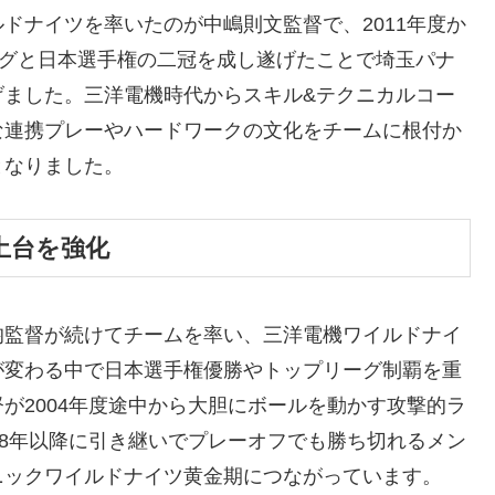
ドナイツを率いたのが中嶋則文監督で、2011年度か
リーグと日本選手権の二冠を成し遂げたことで埼玉パナ
げました。三洋電機時代からスキル&テクニカルコー
な連携プレーやハードワークの文化をチームに根付か
となりました。
土台を強化
均監督が続けてチームを率い、三洋電機ワイルドナイ
が変わる中で日本選手権優勝やトップリーグ制覇を重
が2004年度途中から大胆にボールを動かす攻撃的ラ
08年以降に引き継いでプレーオフでも勝ち切れるメン
ニックワイルドナイツ黄金期につながっています。