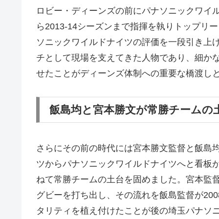
ロビー・ディーンズの前にパナソニックワイル
ら2013-14シーズンまで指揮を執りトップ
ソニックワイルドナイツの評価を一段引き上
チとして現場を支えてきた人物であり、細か
せたことがディーンズ体制への重要な橋渡し
飯島均と宮本勝文が常勝チームの
さらにその前の時代には宮本勝文監督と飯島
ツからパナソニックワイルドナイツへと看板
ねて常勝チームの土台を固めました。宮本監督
グビーを打ち出し、その流れを飯島監督が20
タリティを植え付けたことが後の埼玉パナソ