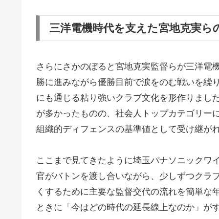
三洋電機時代を支えた宮地克実ら
さらにさかのぼると宮地克実監督らが三洋電
勝に進みながら優勝目前で涙をのむ戦いを繰
にも通じる粘り強いクラブ文化を形作りまし
が多かったものの、社会人トップカテゴリー
組織的ディフェンスの基準値として受け継が
ここまで見てきたように埼玉パナソニックワ
官がバトンを渡し合いながら、少しずつクラ
くするために主要な監督交代の流れを簡単な
ときに「今はどの時代の延長線上なのか」が