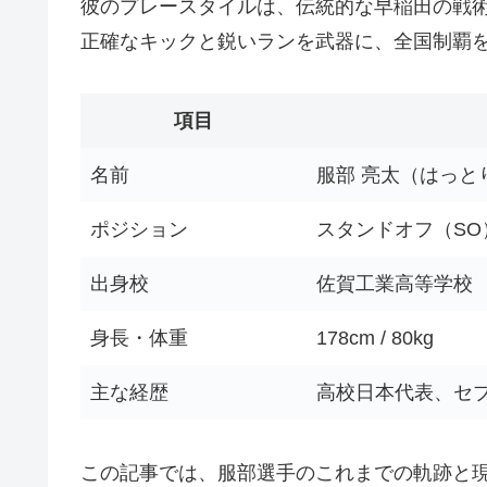
彼のプレースタイルは、伝統的な早稲田の戦
正確なキックと鋭いランを武器に、全国制覇
項目
名前
服部 亮太（はっと
ポジション
スタンドオフ（SO
出身校
佐賀工業高等学校
身長・体重
178cm / 80kg
主な経歴
高校日本代表、セ
この記事では、服部選手のこれまでの軌跡と