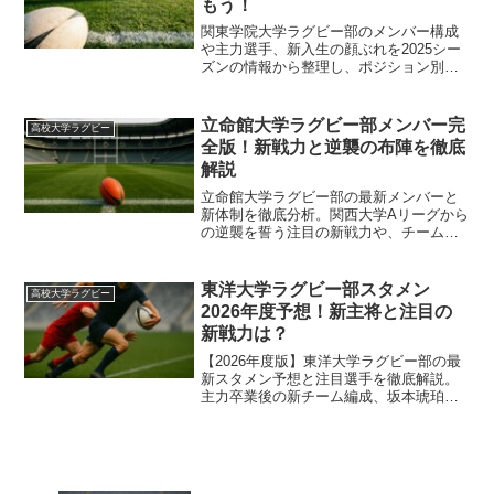
もう！
関東学院大学ラグビー部のメンバー構成
や主力選手、新入生の顔ぶれを2025シー
ズンの情報から整理し、ポジション別の
特徴や試合メンバーの読み解き方に加え
て、出身高校やサイズの傾向まで俯瞰で
きる内容です。初めて観戦する人にも分
立命館大学ラグビー部メンバー完
高校大学ラグビー
かりやすく整理しました。
全版！新戦力と逆襲の布陣を徹底
解説
立命館大学ラグビー部の最新メンバーと
新体制を徹底分析。関西大学Aリーグから
の逆襲を誓う注目の新戦力や、チームを
牽引する主力選手の詳細プロフィール、
ポジション別の戦力まで網羅します。観
戦前に知っておきたいチームの特徴と今
東洋大学ラグビー部スタメン
高校大学ラグビー
後の展望もあわせて紹介。
2026年度予想！新主将と注目の
新戦力は？
【2026年度版】東洋大学ラグビー部の最
新スタメン予想と注目選手を徹底解説。
主力卒業後の新チーム編成、坂本琥珀ら
キーマンの動向、そして悲願の大学日本
一へ向けた展望まで。鉄紺騎士団の次な
る戦いを見逃すな。