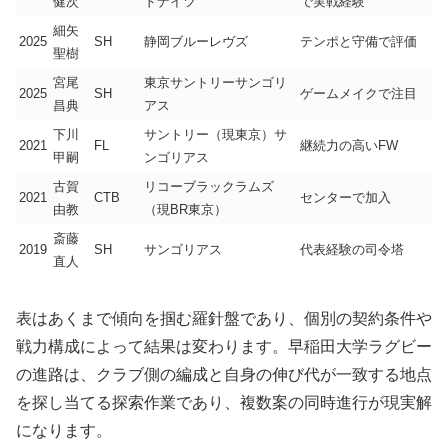
健次
ドナイツ
で実戦経験
細矢
2025
SH
静岡ブルーレヴズ
テンポと守備で評価
聖樹
宮尾
東京サントリーサンゴリ
2025
SH
ゲームメイクで注目
昌典
アス
下川
サントリー（現東京）サ
2021
FL
継続力の高いFW
甲嗣
ンゴリアス
古賀
リコーブラックラムズ
2021
CTB
センターで加入
由教
（現BR東京）
斎藤
2019
SH
サンゴリアス
代表経験の司令塔
直人
表はあくまで傾向を掴む羅針盤であり、個別の契約条件や
戦力構成によって結果は変わります。早稲田大学ラグビー
の進路は、クラブ側の編成と自身の伸び代が一致する地点
を探し当てる探索作業であり、複数案の同時進行が現実解
になります。