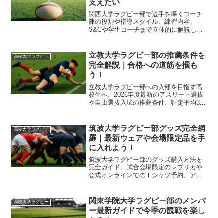
支えたい
関西大学ラグビー部で選手を導くコーチ
陣の役割や指導スタイル、練習内容、
S&Cや学生コーチまで立体的に解説しま
す。進路を検討する高校生と保護者が、
チームの今をイメージしながら安心して
比較検討できるようになることを目指し
立教大学ラグビー部の推薦条件を
高校大学ラグビー
た記事です。2026シーズンを見据えた視
完全解説｜合格への道筋を掴も
点も交えて紹介します。
う！
立教大学ラグビー部への入部を目指す高
校生へ。2026年度最新のアスリート選抜
や自由選抜入試の推薦条件、評定平均3.5
の基準、一般入試からのレギュラー獲得
ルートまで徹底解説。文武両道の環境で
成長したいあなたの疑問を解決します。
筑波大学ラグビー部グッズ完全網
高校大学ラグビー
羅｜最新ウェアや会場限定品を手
に入れよう！
筑波大学ラグビー部のグッズ購入方法を
完全ガイド。試合会場限定のレプリカや
公式オンラインでのＴシャツ予約、アン
ダーアーマー製ウェアの魅力まで詳しく
解説します。伝統の水色ジャージを身に
まとい、選手たちに熱い声援を送りまし
関東学院大学ラグビー部のメンバ
高校大学ラグビー
ょう。最新情報も網羅。
ー最新ガイドで今季の観戦を楽し