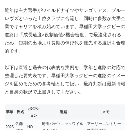
近年は主力選手がワイルドナイツやサンゴリアス、ブルー
レヴズといった上位クラブに合流し、同時に多数が大手企
業でキャリアを積み始めています。早稲田大学ラグビーの
進路は「成長速度×役割価値×機会密度」で最適化される
ため、短期の出場より長期の伸び代を優先する選択も合理
的です。
以下は直近と過去の代表的な実例を、学年と進路の対応で
整理した要約表です。早稲田大学ラグビーの進路のイメー
ジを固めるための参考軸として扱い、最終判断は最新情報
と自身の状況で上書きしてください。
ポジシ
卒年
氏名
進路
メモ
ョン
佐藤
埼玉パナソニックワイル
アーリーエントリー
2025
HO