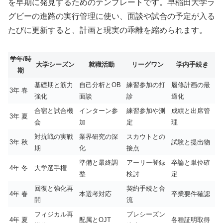
を早期に発見するためのテンプレートです。早稲田大学ラ
グビーの進路の実行管理に使い、面談や試合の予定が入る
たびに更新すると、計画と現実の乖離を縮められます。
学年/時
大学シーズン
就職活動
リーグワン
学内手続き
期
基礎期と筋力
自己分析とOB
練習参加の打
履修計画の最
3年 春
強化
面談
診
適化
合宿と試合機
インターン参
練習参加や測
成績と出席管
3年 夏
会
加
定
理
対抗戦の実戦
業界研究の深
スカウトとの
3年 秋
試験と提出物
期
化
接点
準備と最終調
アーリー登録
卒論と単位確
4年 冬
大学選手権
整
検討
定
回復と強化再
契約手続と合
4年 春
本選考対応
卒業要件確認
開
流
フィジカル再
プレシーズン
4年 夏
配属とOJT
各種証明取得