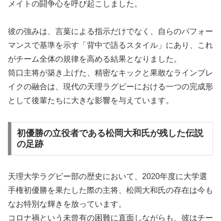
メイトの闘争心を呼び起こしました。
彼の強みは、言葉による指示だけでなく、自らのパフォー
マンスで基準を示す「背中で語るスタイル」にあり、これ
がチーム全体の規律を高める結果となりました。
筒口主将が築き上げた、精密なキックと果敢なラインブレ
イクの融合は、現代の天理ラグビーにおける一つの完成形
として後輩たちに大きな影響を与えています。
初優勝の立役者である松岡大和氏が残した伝説
の足跡
天理大学ラグビー部の歴史において、2020年度に大学選
手権初優勝を果たした際の主将、松岡大和氏の存在は今も
なお特別な輝きを放っています。
コロナ禍という未曾有の困難に直面しながらも、彼はチー