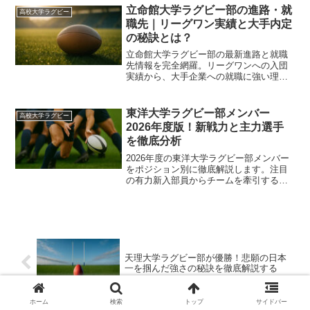
す。読み終えれば、自分が今どこにいて
立命館大学ラグビー部の進路・就
高校大学ラグビー
何を強化すべきかが具体的に見えてきま
職先｜リーグワン実績と大手内定
す。
の秘訣とは？
立命館大学ラグビー部の最新進路と就職
先情報を完全網羅。リーグワンへの入団
実績から、大手企業への就職に強い理由
や大学独自のキャリア支援体制まで徹底
解説します。文武両道を体現する選手た
ちのキャリアパスを知り、将来の選択に
東洋大学ラグビー部メンバー
高校大学ラグビー
役立ててください。
2026年度版！新戦力と主力選手
を徹底分析
2026年度の東洋大学ラグビー部メンバー
をポジション別に徹底解説します。注目
の有力新入部員からチームを牽引する主
力選手、新体制の主将まで最新情報を網
羅しました。フィジカル重視のスクラム
戦術とリーグ戦の展望をチェックして一
緒に応援しましょう。
天理大学ラグビー部が優勝！悲願の日本
一を掴んだ強さの秘訣を徹底解説する
ホーム
検索
トップ
サイドバー