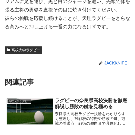
ジアムに足を運び、黒と白のジャージを纏い、先頭で体を
張る主将の勇姿を直接その目に焼き付けてください。
彼らの挑戦を応援し続けることが、天理ラグビーをさらな
る高みへと押し上げる一番の力になるはずです。
高校大学ラグビー
JACKKNIFE
関連記事
ラグビーの奈良県高校決勝を徹底
高校大学ラグビー
解説し勝敗の鍵を見極める
奈良県の高校ラグビー決勝をわかりやす
く整理し、対戦校の特徴や勝敗の鍵、観
戦の着眼点、戦術の傾向まで具体化しま
す。日程や会場情報も確認し、直前の準
決勝の流れから決勝の展望を読み解ける