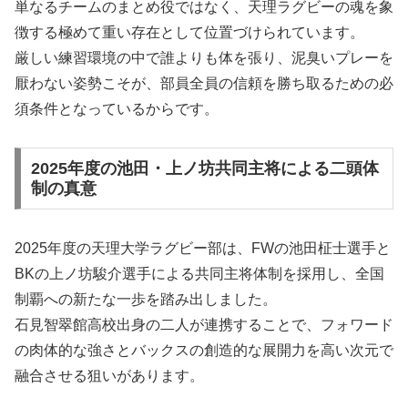
単なるチームのまとめ役ではなく、天理ラグビーの魂を象
徴する極めて重い存在として位置づけられています。
厳しい練習環境の中で誰よりも体を張り、泥臭いプレーを
厭わない姿勢こそが、部員全員の信頼を勝ち取るための必
須条件となっているからです。
2025年度の池田・上ノ坊共同主将による二頭体
制の真意
2025年度の天理大学ラグビー部は、FWの池田柾士選手と
BKの上ノ坊駿介選手による共同主将体制を採用し、全国
制覇への新たな一歩を踏み出しました。
石見智翠館高校出身の二人が連携することで、フォワード
の肉体的な強さとバックスの創造的な展開力を高い次元で
融合させる狙いがあります。