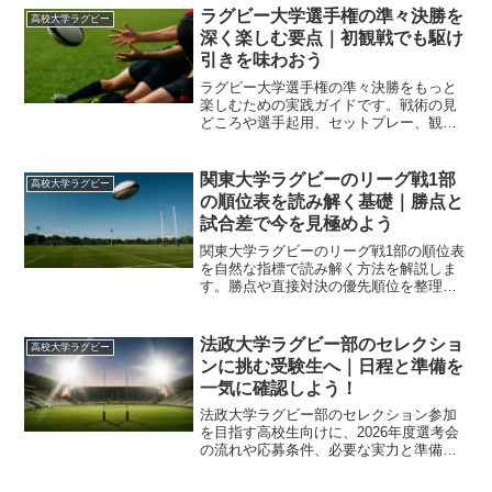
ようにします。
ラグビー大学選手権の準々決勝を
高校大学ラグビー
深く楽しむ要点｜初観戦でも駆け
引きを味わおう
ラグビー大学選手権の準々決勝をもっと
楽しむための実践ガイドです。戦術の見
どころや選手起用、セットプレー、観戦
術、準備とメンタルまで独自視点で整理
し、初観戦でも駆け引きが分かる読み方
を提案します。
関東大学ラグビーのリーグ戦1部
高校大学ラグビー
の順位表を読み解く基礎｜勝点と
試合差で今を見極めよう
関東大学ラグビーのリーグ戦1部の順位表
を自然な指標で読み解く方法を解説しま
す。勝点や直接対決の優先順位を整理
し、残り試合から最終位置を予測できる
見方を身につけられます。
法政大学ラグビー部のセレクショ
高校大学ラグビー
ンに挑む受験生へ｜日程と準備を
一気に確認しよう！
法政大学ラグビー部のセレクション参加
を目指す高校生向けに、2026年度選考会
の流れや応募条件、必要な実力と準備の
優先順位を整理します。また、当日の雰
囲気や生活リズムの整え方にも触れま