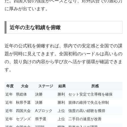
た。四国大会の強度がベースとなり、対外試合での適応力
に厚みが出ています。
近年の主な戦績を俯瞰
近年の公式戦を俯瞰すれば、県内での安定感と全国での課
題が同時に見えてきます。全国初戦のハードルは高いもの
の、競り負けの内容から学び次へ活かす循環が確認できま
す。
年度
大会
ステージ
結果
所感
近年
県総体
決勝
勝利
セット安定で主導権を確保
近年
秋県予選
決勝
勝利
規律の維持で失点を抑制
近年
四国大会
Aブロック
上位
強度の高い経験を獲得
近年
セブンズ
県予選
上位
二手目の速度が改善