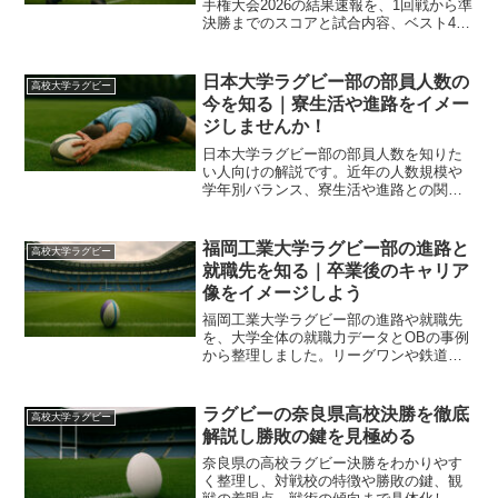
手権大会2026の結果速報を、1回戦から準
決勝までのスコアと試合内容、ベスト4の
特徴、決勝の見どころまで一気に整理
し、忙しいファンでも流れがすぐにつか
めるように解説する記事で、観戦前後の
日本大学ラグビー部の部員人数の
高校大学ラグビー
復習にも役立ちます。
今を知る｜寮生活や進路をイメー
ジしませんか！
日本大学ラグビー部の部員人数を知りた
い人向けの解説です。近年の人数規模や
学年別バランス、寮生活や進路との関係
までを整理し、自分に合う環境か判断し
やすくなります。高校からの進路選びや
受験校検討の材料として、最新シーズン
福岡工業大学ラグビー部の進路と
高校大学ラグビー
の人数イメージもわかりやすくつかめる
就職先を知る｜卒業後のキャリア
内容です。
像をイメージしよう
福岡工業大学ラグビー部の進路や就職先
を、大学全体の就職力データとOBの事例
から整理しました。リーグワンや鉄道会
社、地元インフラ企業など主な行き先
と、進路選びのチェックポイントをまと
めます。高校生や保護者が知りたい奨学
ラグビーの奈良県高校決勝を徹底
高校大学ラグビー
金や入試区分との関係も解説し、入学後
解説し勝敗の鍵を見極める
のキャリア形成のイメージを具体的につ
かめる内容です。
奈良県の高校ラグビー決勝をわかりやす
く整理し、対戦校の特徴や勝敗の鍵、観