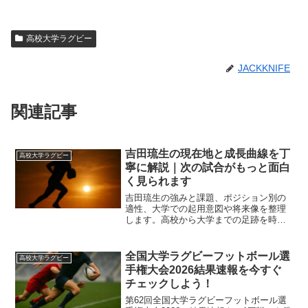
高校大学ラグビー
JACKKNIFE
関連記事
吉田琉生の現在地と成長曲線を丁
高校大学ラグビー
寧に解説｜次の試合がもっと面白
く見られます
吉田琉生の強みと課題、ポジション別の
適性、大学での起用意図や将来像を整理
します。高校から大学までの足跡を時系
列で捉え、観戦の着眼点を増やせる実戦
的な視点でまとめました。
全国大学ラグビーフットボール選
高校大学ラグビー
手権大会2026結果速報を今すぐ
チェックしよう！
第62回全国大学ラグビーフットボール選