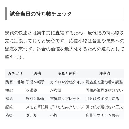
試合当日の持ち物チェック
観戦の快適さは集中力に直結するため、最低限の持ち物を
先に定義しておくと安心です。応援小物は音量や視界への
配慮を忘れず、試合の価値を最大化するための道具として
整えます。
カテゴリ
必携
あると便利
注意点
防寒・暑熱
手袋や帽子
カイロや冷感タオル
気温差で重ね着を調整
観戦
双眼鏡
座布団
周囲の視界を妨げない
補給
飲料と軽食
電解質タブレット
ゴミは必ず持ち帰る
記録
メモと筆記具
折りたたみクリップ
風で紙が飛ばない工夫
応援
タオル
小旗
音量とマナーを共有