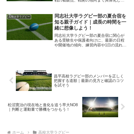
戦の着眼点、戦術の傾向まで具体化しま
す。日程や会場情報も確認し、直前の準
決勝の流れから決勝の展望を読み解ける
ようにします。
同志社大学ラグビー部の夏合宿を
高校大学ラグビー
知る親子ガイド｜成長の時間を一
緒に想像しよう！
同志社大学ラグビー部の夏合宿に関心が
ある受験生や保護者向けに、最新の日程
や開催地の傾向、練習内容や1日の流れ、
差し入れや観戦マナーまでをまとめて解
説します。合宿期間に選手がどのように
成長していくかも紹介し、将来の進路選
びの参考になる情報を整理しました。
昌平高校ラグビー部のメンバーを正しく
把握する道順｜最新の見方と確認のコツ
を試そう
松沼寛治の現在地と進化を追う早大NO8
｜判断と運動量で勝機をつかもう！
ホーム
高校大学ラグビー