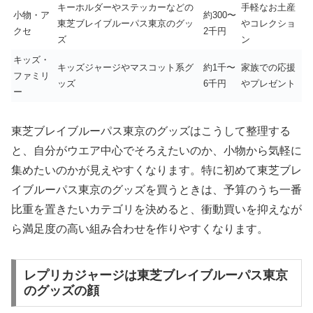
キーホルダーやステッカーなどの
手軽なお土産
小物・ア
約300〜
東芝ブレイブルーパス東京のグッ
やコレクショ
クセ
2千円
ズ
ン
キッズ・
キッズジャージやマスコット系グ
約1千〜
家族での応援
ファミリ
ッズ
6千円
やプレゼント
ー
東芝ブレイブルーパス東京のグッズはこうして整理する
と、自分がウエア中心でそろえたいのか、小物から気軽に
集めたいのかが見えやすくなります。特に初めて東芝ブレ
イブルーパス東京のグッズを買うときは、予算のうち一番
比重を置きたいカテゴリを決めると、衝動買いを抑えなが
ら満足度の高い組み合わせを作りやすくなります。
レプリカジャージは東芝ブレイブルーパス東京
のグッズの顔