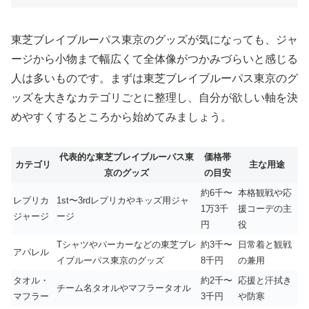
東芝ブレイブルーパス東京のグッズが気になっても、ジャ
ージから小物まで幅広くて全体像がつかみづらいと感じる
人は多いものです。まずは東芝ブレイブルーパス東京のグ
ッズを大きなカテゴリごとに整理し、自分が欲しい軸を決
めやすくするところから始めてみましょう。
代表的な東芝ブレイブルーパス東
価格帯
カテゴリ
主な用途
京のグッズ
の目安
約6千〜
本格観戦や応
レプリカ
1st〜3rdレプリカやキッズ用ジャ
1万3千
援コーデの主
ジャージ
ージ
円
役
Tシャツやパーカーなどの東芝ブレ
約3千〜
日常着と観戦
アパレル
イブルーパス東京のグッズ
8千円
の兼用
タオル・
約2千〜
応援と汗拭き
チーム名タオルやマフラータオル
マフラー
3千円
や防寒