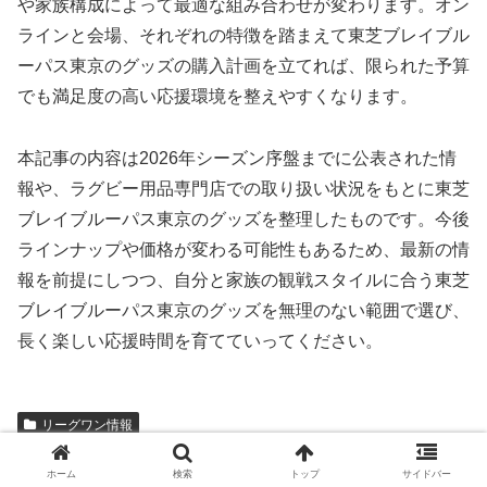
や家族構成によって最適な組み合わせが変わります。オン
ラインと会場、それぞれの特徴を踏まえて東芝ブレイブル
ーパス東京のグッズの購入計画を立てれば、限られた予算
でも満足度の高い応援環境を整えやすくなります。
本記事の内容は2026年シーズン序盤までに公表された情
報や、ラグビー用品専門店での取り扱い状況をもとに東芝
ブレイブルーパス東京のグッズを整理したものです。今後
ラインナップや価格が変わる可能性もあるため、最新の情
報を前提にしつつ、自分と家族の観戦スタイルに合う東芝
ブレイブルーパス東京のグッズを無理のない範囲で選び、
長く楽しい応援時間を育てていってください。
リーグワン情報
JACKKNIFE
ホーム
検索
トップ
サイドバー