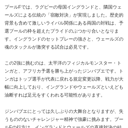
プールFでは、ラグビーの母国イングランドと、隣国ウェ
ールズによる伝統の「宿敵対決」が実現しました。歴史的
背景も含めて激しいライバル関係にある両国の対戦は、予
選プールの枠を超えたプライドのぶつかり合いとなりま
す。イングランドのセットプレーの強さと、ウェールズの
魂のタックルが激突する試合は必見です。
この2強に挑むのは、太平洋のフィジカルモンスター・ト
ンガと、アフリカ予選を勝ち上がったジンバブエです。ト
ンガはトップ選手が代表に戻れる規定変更以降、戦力が大
幅に向上しており、イングランドやウェールズといえども
油断すれば足元をすくわれる可能性があります。
ジンバブエにとっては久しぶりの大舞台となりますが、失
うもののないチャレンジャー精神で強豪に挑みます。プー
ルFの行方は、イングランドとウェールズの直接対決の結