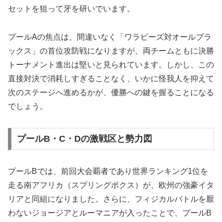
セットを狙って牙を研いでいます。
プールAの焦点は、間違いなく「ワラビーズ対オールブラ
ックス」の首位攻防戦になりますが、両チームともに決勝
トーナメント進出は堅いと見られています。しかし、この
直接対決で消耗しすぎることなく、いかに怪我人を抑えて
次のステージへ進めるかが、優勝への鍵を握ることになる
でしょう。
プールB・C・Dの激戦区と勢力図
プールBでは、前回大会覇者であり世界ランキング1位を
走る南アフリカ（スプリングボクス）が、欧州の強豪イタ
リアと同組になりました。さらに、フィジカルバトルを厭
わないジョージアとルーマニアが入ったことで、プールB