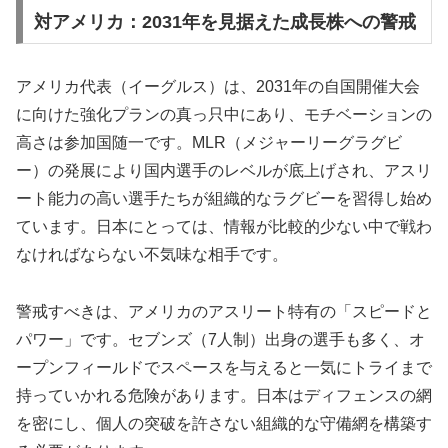
対アメリカ：2031年を見据えた成長株への警戒
アメリカ代表（イーグルス）は、2031年の自国開催大会
に向けた強化プランの真っ只中にあり、モチベーションの
高さは参加国随一です。MLR（メジャーリーグラグビ
ー）の発展により国内選手のレベルが底上げされ、アスリ
ート能力の高い選手たちが組織的なラグビーを習得し始め
ています。日本にとっては、情報が比較的少ない中で戦わ
なければならない不気味な相手です。
警戒すべきは、アメリカのアスリート特有の「スピードと
パワー」です。セブンズ（7人制）出身の選手も多く、オ
ープンフィールドでスペースを与えると一気にトライまで
持っていかれる危険があります。日本はディフェンスの網
を密にし、個人の突破を許さない組織的な守備網を構築す