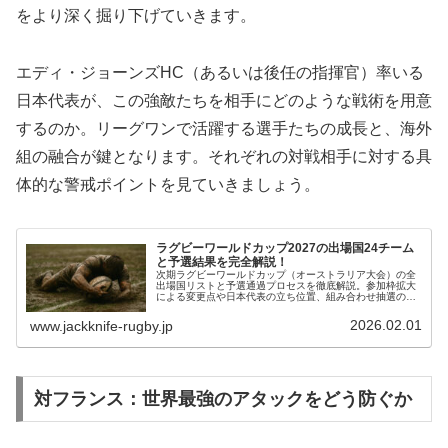
をより深く掘り下げていきます。
エディ・ジョーンズHC（あるいは後任の指揮官）率いる
日本代表が、この強敵たちを相手にどのような戦術を用意
するのか。リーグワンで活躍する選手たちの成長と、海外
組の融合が鍵となります。それぞれの対戦相手に対する具
体的な警戒ポイントを見ていきましょう。
ラグビーワールドカップ2027の出場国24チーム
と予選結果を完全解説！
次期ラグビーワールドカップ（オーストラリア大会）の全
出場国リストと予選通過プロセスを徹底解説。参加枠拡大
による変更点や日本代表の立ち位置、組み合わせ抽選のバ
ンド分けまで、ファンが知るべき最新情報を詳しくまとめ
ました。
2026.02.01
www.jackknife-rugby.jp
対フランス：世界最強のアタックをどう防ぐか