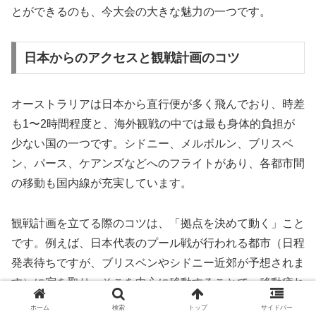
とができるのも、今大会の大きな魅力の一つです。
日本からのアクセスと観戦計画のコツ
オーストラリアは日本から直行便が多く飛んでおり、時差
も1〜2時間程度と、海外観戦の中では最も身体的負担が
少ない国の一つです。シドニー、メルボルン、ブリスベ
ン、パース、ケアンズなどへのフライトがあり、各都市間
の移動も国内線が充実しています。
観戦計画を立てる際のコツは、「拠点を決めて動く」こと
です。例えば、日本代表のプール戦が行われる都市（日程
発表待ちですが、ブリスベンやシドニー近郊が予想されま
す）に宿を取り、そこを中心に移動することで、移動疲れ
を最小限に抑えることができます。また、試合のない日は
ホーム
検索
トップ
サイドバー