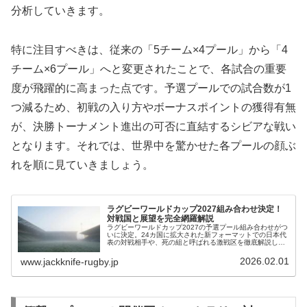
分析していきます。
特に注目すべきは、従来の「5チーム×4プール」から「4
チーム×6プール」へと変更されたことで、各試合の重要
度が飛躍的に高まった点です。予選プールでの試合数が1
つ減るため、初戦の入り方やボーナスポイントの獲得有無
が、決勝トーナメント進出の可否に直結するシビアな戦い
となります。それでは、世界中を驚かせた各プールの顔ぶ
れを順に見ていきましょう。
ラグビーワールドカップ2027組み合わせ決定！
対戦国と展望を完全網羅解説
ラグビーワールドカップ2027の予選プール組み合わせがつ
いに決定。24カ国に拡大された新フォーマットでの日本代
表の対戦相手や、死の組と呼ばれる激戦区を徹底解説しま
す。決勝トーナメント進出条件や注目カードもチェックし
て観戦に備えましょう。
2026.02.01
www.jackknife-rugby.jp