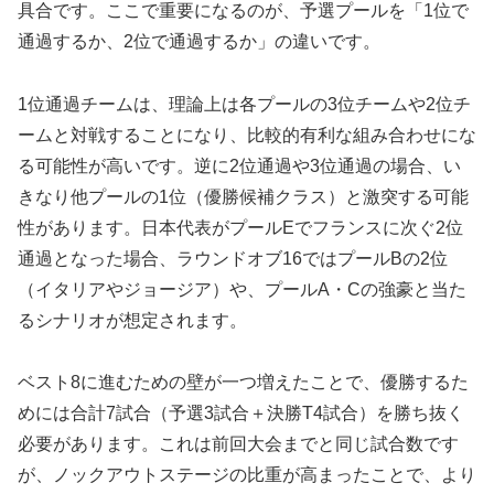
具合です。ここで重要になるのが、予選プールを「1位で
通過するか、2位で通過するか」の違いです。
1位通過チームは、理論上は各プールの3位チームや2位チ
ームと対戦することになり、比較的有利な組み合わせにな
る可能性が高いです。逆に2位通過や3位通過の場合、い
きなり他プールの1位（優勝候補クラス）と激突する可能
性があります。日本代表がプールEでフランスに次ぐ2位
通過となった場合、ラウンドオブ16ではプールBの2位
（イタリアやジョージア）や、プールA・Cの強豪と当た
るシナリオが想定されます。
ベスト8に進むための壁が一つ増えたことで、優勝するた
めには合計7試合（予選3試合＋決勝T4試合）を勝ち抜く
必要があります。これは前回大会までと同じ試合数です
が、ノックアウトステージの比重が高まったことで、より