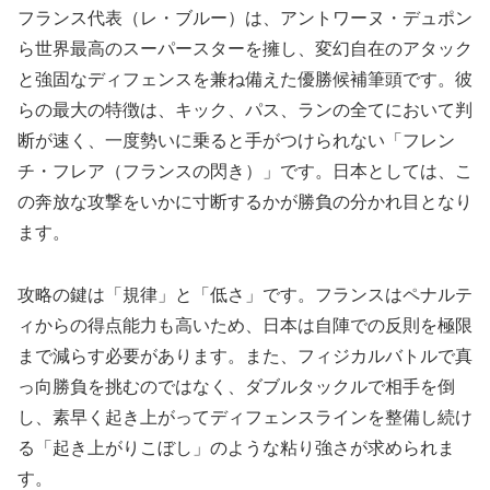
フランス代表（レ・ブルー）は、アントワーヌ・デュポン
ら世界最高のスーパースターを擁し、変幻自在のアタック
と強固なディフェンスを兼ね備えた優勝候補筆頭です。彼
らの最大の特徴は、キック、パス、ランの全てにおいて判
断が速く、一度勢いに乗ると手がつけられない「フレン
チ・フレア（フランスの閃き）」です。日本としては、こ
の奔放な攻撃をいかに寸断するかが勝負の分かれ目となり
ます。
攻略の鍵は「規律」と「低さ」です。フランスはペナルテ
ィからの得点能力も高いため、日本は自陣での反則を極限
まで減らす必要があります。また、フィジカルバトルで真
っ向勝負を挑むのではなく、ダブルタックルで相手を倒
し、素早く起き上がってディフェンスラインを整備し続け
る「起き上がりこぼし」のような粘り強さが求められま
す。