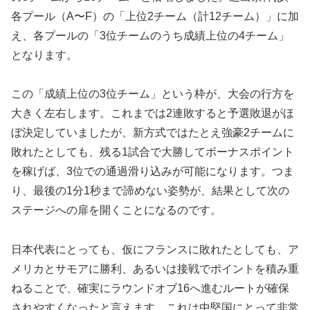
各プール（A〜F）の「上位2チーム（計12チーム）」に加
え、各プールの「3位チームのうち成績上位の4チーム」
となります。
この「成績上位の3位チーム」という枠が、大会の行方を
大きく左右します。これまでは2連敗すると予選敗退がほ
ぼ決定していましたが、新方式ではたとえ強豪2チームに
敗れたとしても、残る1試合で大勝してボーナスポイント
を稼げば、3位での通過滑り込みが可能になります。つま
り、最後の1分1秒まで諦めない姿勢が、結果として次の
ステージへの扉を開くことになるのです。
日本代表にとっても、仮にフランスに敗れたとしても、ア
メリカとサモアに勝利、あるいは接戦でポイントを積み重
ねることで、確実にラウンドオブ16へ進むルートが確保
されやすくなったと言えます。これは中堅国にとって非常