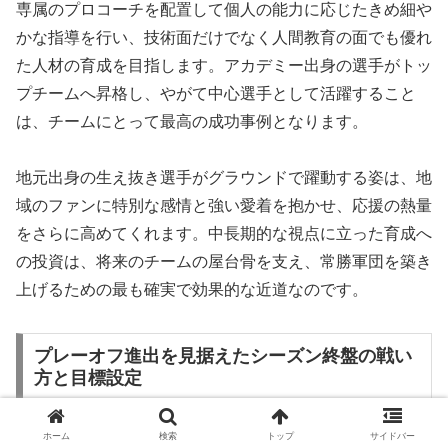
専属のプロコーチを配置して個人の能力に応じたきめ細や
かな指導を行い、技術面だけでなく人間教育の面でも優れ
た人材の育成を目指します。アカデミー出身の選手がトッ
プチームへ昇格し、やがて中心選手として活躍すること
は、チームにとって最高の成功事例となります。
地元出身の生え抜き選手がグラウンドで躍動する姿は、地
域のファンに特別な感情と強い愛着を抱かせ、応援の熱量
をさらに高めてくれます。中長期的な視点に立った育成へ
の投資は、将来のチームの屋台骨を支え、常勝軍団を築き
上げるための最も確実で効果的な近道なのです。
プレーオフ進出を見据えたシーズン終盤の戦い
方と目標設定
ホーム
検索
トップ
サイドバー
長く厳しいリーグ戦を戦い抜く中で、最終的な目標である