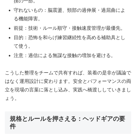
撲の一部。
守れないもの：脳震盪、頸部の過伸展・過屈曲によ
る機能障害。
前提：技術・ルール順守・接触速度管理が最優先。
目的：恐怖を和らげ練習継続性を高める補助具とし
て使う。
注意：過信による無謀な接触の増加を避ける。
こうした整理をチームで共有すれば、装着の是非が議論で
はなく運用設計に変わります。安全とパフォーマンスの両
立を現場の言葉に落とし込み、実践へ橋渡ししていきまし
ょう。
規格とルールを押さえる：ヘッドギアの要
件