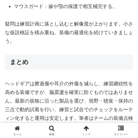
マウスガード：歯や顎の保護で相互補完する。
疑問は練習計画に落とし込むと解像度が上がります。小さ
な仮説検証を積み重ね、装備の最適化を続けていきましょ
う。
まとめ
ヘッドギアは擦過傷や耳介の外傷を減らし、練習継続性を
高める装備ですが、脳震盪を確実に防ぐものではありませ
ん。最新の規格に沿った製品を選び、視野・聴覚・保持の
三点で動的試着を行い、練習と試合でのチェックをルーテ
ィン化すると運用は安定します。筆者はチームの装備点検
表を整備し、承認表示の確認と面ファスナーの交換基準を
ホーム
検索
トップ
サイドバー
数値化して、試合当日のトラブルを半減させてきました。