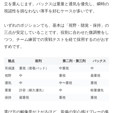
立を重んじます。バックスは重量と通気を優先し、瞬時の
視認性を損なわない薄手を好むケースが多いです。
いずれのポジションでも、基本は「視野・聴覚・保持」の
三点が安定していることです。役割に合わせた微調整をし
つつ、チーム練習での実戦テストを経て採用するのがおす
すめです。
観点
前列
第二列・第三列
バックス
耳保護
重視（密着パッド）
中重視
中
視野
中
重視
最重視
通気
中
中〜重視
重視
重量
許容（耐久優先）
中
軽量優先
保持
最重視
重視
重視
選び方の解像度が上がるほど、装備の安心感はプレーの集