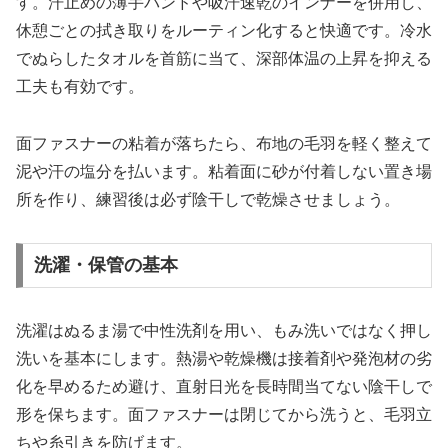
す。汗止めの薄手バンドや吸汗速乾のインナーを併用し、
休憩ごとの拭き取りをルーティン化すると快適です。冷水
でぬらしたタオルを首筋に当て、深部体温の上昇を抑える
工夫も有効です。
面ファスナーの粘着が落ちたら、布地の毛羽を軽く整えて
泥や汗の塩分を払います。粘着面に砂が付着しない置き場
所を作り、練習後は必ず陰干しで乾燥させましょう。
洗濯・保管の基本
洗濯はぬるま湯で中性洗剤を用い、もみ洗いではなく押し
洗いを基本にします。熱湯や乾燥機は接着剤や発泡材の劣
化を早めるため避け、直射日光を長時間当てない陰干しで
形を保ちます。面ファスナーは閉じてから洗うと、毛羽立
ちや糸引きを防げます。