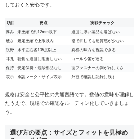
しておくと安心です。
項目
要点
実戦チェック
厚み
未圧縮で約12mm以下
過度に厚い製品を選ばない
硬さ
規定圧縮で上限以内
指で押しても硬質感が少ない
視野
水平左右各105度以上
真横の味方を視認できる
耳孔
聴覚を過度に阻害しない
コールや笛が通る
保持
安定保持・危険部品なし
面ファスナーの剥がれにくさ
表示
承認マーク・サイズ表示
外観で確認し記録に残す
規格は安全と公平性の共通言語です。数値の意味を理解し
たうえで、現場での確認をルーティン化していきましょ
う。
選び方の要点：サイズとフィットを見極め