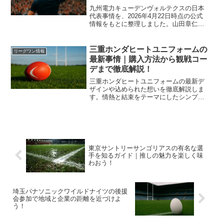
九州電力キューデンヴォルテクスの日本
代表事情を、2026年4月22日時点の公式
情報をもとに整理しました。山田章仁の
15人制日本代表歴を軸に、7人制日本代表
やU20・高校日本代表歴を持つ現役在籍
選手、2025年の招集状況、リーグワンD2
三重ホンダヒートユニフォームの
リーグワン情報
での現在地、今後の代表候補を見極める
最新事情｜購入方法から観戦コー
視点まで分かりやすくまとめています。
デまで徹底解説！
三重ホンダヒートユニフォームの最新デ
ザインや込められた想いを徹底解説しま
す。情熱と結束をテーマにしたシンプル
でソリッドなデザインの魅力から各オン
ラインストアや試合会場での購入方法や
スタジアム観戦を楽しむためのコーディ
ネート術まで完全網羅してお届けしま
す。
東京サントリーサンゴリアスの有名な選
手を知るガイド｜推しの魅力を楽しく味
わおう！
埼玉パナソニックワイルドナイツの後援
会参加で地域と企業の距離を近づけよ
う！