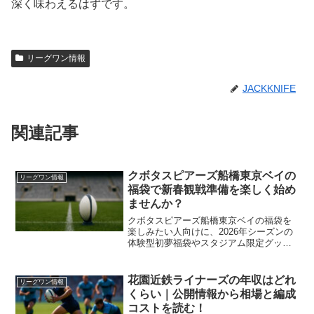
深く味わえるはずです。
リーグワン情報
JACKKNIFE
関連記事
クボタスピアーズ船橋東京ベイの
リーグワン情報
福袋で新春観戦準備を楽しく始め
ませんか？
クボタスピアーズ船橋東京ベイの福袋を
楽しみたい人向けに、2026年シーズンの
体験型初夢福袋やスタジアム限定グッズ
福袋の内容、応募スケジュール、予算の
立て方までを整理しました。迷わず動け
る実践ガイドです。
花園近鉄ライナーズの年収はどれ
リーグワン情報
くらい｜公開情報から相場と編成
コストを読む！