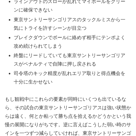
ラインアウトのスローが乱れてマイボールをクリー
ンに確保できない
東京サントリーサンゴリアスのタックルミスから一
気にトライを許すシーンが目立つ
ブレイクダウンでボールに絡めず相手にテンポよく
攻め続けられてしまう
終盤にリードしていても東京サントリーサンゴリア
スがペナルティで自陣に押し戻される
司令塔のキック精度が乱れエリア取りと得点機会を
十分に生かせない
もし観戦中にこれらの要素が同時にいくつも出ているな
ら、その試合の東京サントリーサンゴリアスは強い状態か
らは遠く、何とか粘って勝ち点を拾えるかどうかという我
慢の展開になりがちです。逆に言えばこうした弱い時のサ
インを一つずつ減らしていければ、東京サントリーサンゴ