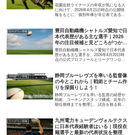
花園近鉄ライナーズの年収が気になる人
に向けて、2026年4月21日時点の公開情
報をもとに、個別年俸が非公表である理
由、リーグワン全体の相場感、カテゴリC
を含む現有戦力の編成から見た推定レン
ジを整理しました。若手、国内主力、外
豊田自動織機シャトルズ愛知で日
リーグワン情報
国籍スターの違い、社員選手とプロ契約
本代表歴がある主な選手｜2026
の見方、昇格争いが報酬に与える影響ま
年の注目候補と見どころがつかめ
でまとめて確認できます。
る！
豊田自動織機シャトルズ愛知で日本代表
歴がある主な選手を、2026年4月20日時
点の公式プロフィールとリーグワン公式
情報をもとに整理しました。湯本睦、末
拓実、高島來亜、ケレビジョシュアらの
代表歴の違い、今季の順位争いでの注目
静岡ブルーレヴズを率いる監督像
リーグワン情報
点、フル代表とU20代表の見方の違いま
の今とこれから｜戦術とチーム作
で、観戦前に押さえたいポイントをまと
りを深掘りしよう！
めています。
静岡ブルーレヴズを率いる監督の経歴や
戦術、コーチングスタッフ構成、近年の
順位推移までを整理し、試合を観る前に
押さえておきたいポイントをコンパクト
に解説します。監督のコメントや今季の
注目選手も交えて、チーム作りの方向性
九州電力キューデンヴォルテクス
リーグワン情報
を立体的にイメージできる内容です。
に日本代表経験者はいる｜現役在
籍選手と最新の代表状況を整理