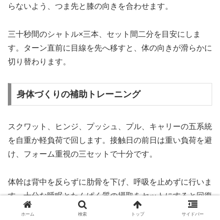
らないよう、つま先と膝の向きを合わせます。
三十秒間のシャトル×三本、セット間二分を目安にしま
す。ターン直前に目線を先へ移すと、体の向きが滑らかに
切り替わります。
身体づくりの補助トレーニング
スクワット、ヒンジ、プッシュ、プル、キャリーの五系統
を自重か軽負荷で回します。接触日の前日は重い負荷を避
け、フォーム重視の三セットで十分です。
体幹は背中を反らずに肋骨を下げ、呼吸を止めずに行いま
す。十分な睡眠とたんぱく質の摂取をセットにすると回復
が安定します。
ホーム
検索
トップ
サイドバー