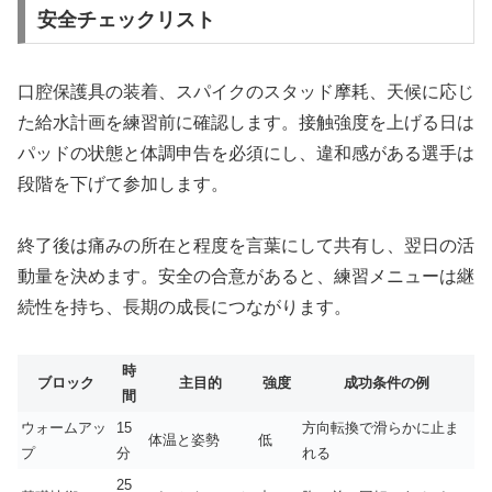
安全チェックリスト
口腔保護具の装着、スパイクのスタッド摩耗、天候に応じ
た給水計画を練習前に確認します。接触強度を上げる日は
パッドの状態と体調申告を必須にし、違和感がある選手は
段階を下げて参加します。
終了後は痛みの所在と程度を言葉にして共有し、翌日の活
動量を決めます。安全の合意があると、練習メニューは継
続性を持ち、長期の成長につながります。
時
ブロック
主目的
強度
成功条件の例
間
ウォームアッ
15
方向転換で滑らかに止ま
体温と姿勢
低
プ
分
れる
25