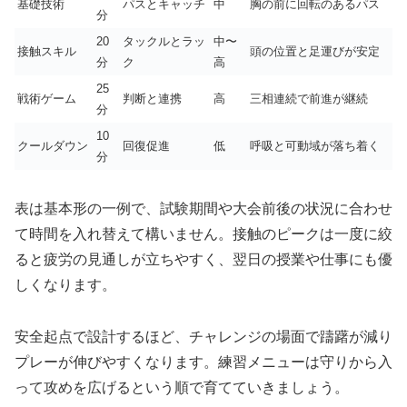
基礎技術
パスとキャッチ
中
胸の前に回転のあるパス
分
20
タックルとラッ
中〜
接触スキル
頭の位置と足運びが安定
分
ク
高
25
戦術ゲーム
判断と連携
高
三相連続で前進が継続
分
10
クールダウン
回復促進
低
呼吸と可動域が落ち着く
分
表は基本形の一例で、試験期間や大会前後の状況に合わせ
て時間を入れ替えて構いません。接触のピークは一度に絞
ると疲労の見通しが立ちやすく、翌日の授業や仕事にも優
しくなります。
安全起点で設計するほど、チャレンジの場面で躊躇が減り
プレーが伸びやすくなります。練習メニューは守りから入
って攻めを広げるという順で育てていきましょう。