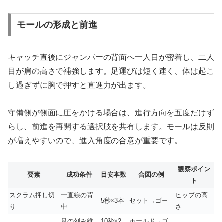
モールの形成と前進
キャッチ直後にジャンパーの背面へ一人目が密着し、二人
目が肩の高さで補強します。足運びは短く速く、体は起こ
し過ぎずに胸で押すと直進力が出ます。
守備側が側面に圧をかける場合は、進行方向を五度だけず
らし、前進を再開する選択肢を共有します。モールは反則
が増えやすいので、進入角度の合意が重要です。
観察ポイン
要素
成功条件
目安本数
合図の例
ト
スクラム押し切
一直線の背
ヒップの高
5秒×3本
セット→ゴー
り
中
さ
足の刻み維
10秒×2
ホールド→ゴ