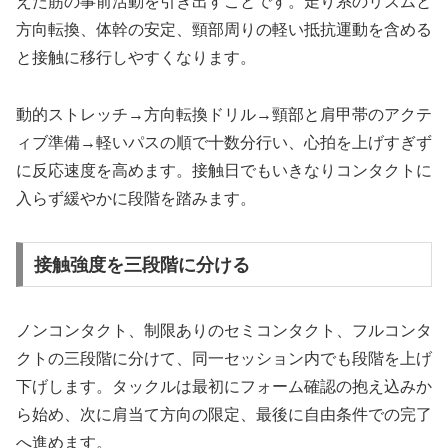
えた筋の事前活動を引き出すことです。走り系のリズムと
方向転換、体幹の安定、頸部周りの軽い抵抗運動を含める
と接触に移行しやすくなります。
動的ストレッチ→方向転換ドリル→頸部と肩甲帯のアクテ
ィブ準備→軽いパスの順で十数分行い、心拍を上げすぎず
に反応速度を高めます。接触日でもいきなりコンタクトに
入らず緩やかに段階を踏みます。
接触強度を三段階に分ける
ノンコンタクト、制限ありのセミコンタクト、フルコンタ
クトの三段階に分けて、同一セッション内でも段階を上げ
下げします。タックルは最初にフォーム確認の抱え込みか
ら始め、次に肩当て方向の限定、最後に自由条件での完了
へ進めます。