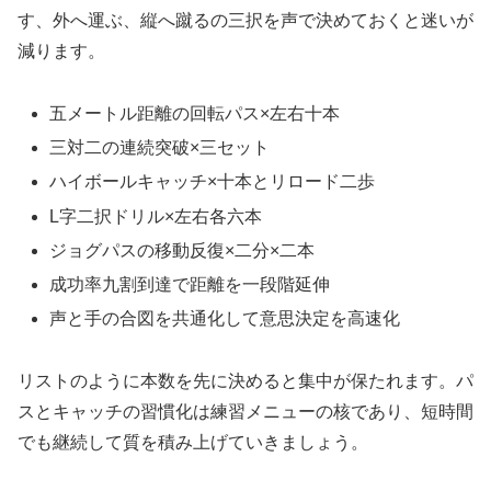
す、外へ運ぶ、縦へ蹴るの三択を声で決めておくと迷いが
減ります。
五メートル距離の回転パス×左右十本
三対二の連続突破×三セット
ハイボールキャッチ×十本とリロード二歩
L字二択ドリル×左右各六本
ジョグパスの移動反復×二分×二本
成功率九割到達で距離を一段階延伸
声と手の合図を共通化して意思決定を高速化
リストのように本数を先に決めると集中が保たれます。パ
スとキャッチの習慣化は練習メニューの核であり、短時間
でも継続して質を積み上げていきましょう。