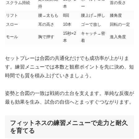
スクラム持続
首の長さ
持
本
ー
リフト
腰→太もも
8回
腰上げ→押し
膝角度
スロー
耳の高さ
10本
ゴーで放し
回転の一定
15秒×2
キャッチ→密
モール
胸で押す
進入角度
本
着
セットプレーは合図の共通化だけでも成功率が上がりま
す。練習メニューでは本数と観察ポイントを先に決め、短
時間でも質を積み上げていきましょう。
姿勢と合図の一致は戦術の土台を支えます。単純な反復が
最も効果を生み、試合の自信へとまっすぐつながります。
フィットネスの練習メニューで走力と耐久
を育てる