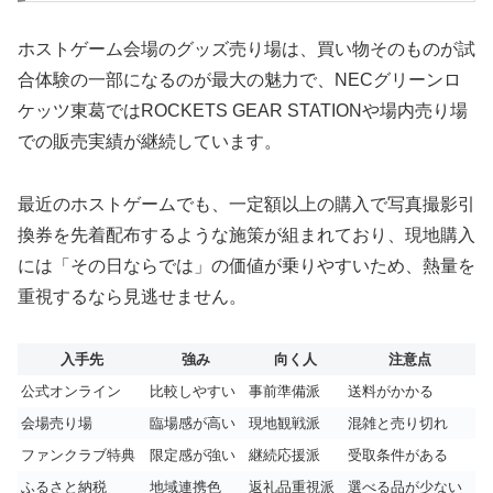
ホストゲーム会場のグッズ売り場は、買い物そのものが試
合体験の一部になるのが最大の魅力で、NECグリーンロ
ケッツ東葛ではROCKETS GEAR STATIONや場内売り場
での販売実績が継続しています。
最近のホストゲームでも、一定額以上の購入で写真撮影引
換券を先着配布するような施策が組まれており、現地購入
には「その日ならでは」の価値が乗りやすいため、熱量を
重視するなら見逃せません。
入手先
強み
向く人
注意点
公式オンライン
比較しやすい
事前準備派
送料がかかる
会場売り場
臨場感が高い
現地観戦派
混雑と売り切れ
ファンクラブ特典
限定感が強い
継続応援派
受取条件がある
ふるさと納税
地域連携色
返礼品重視派
選べる品が少ない