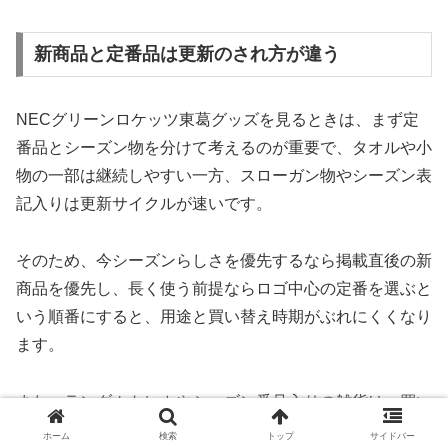
新商品と定番品は更新のされ方が違う
NECグリーンロケッツ東葛グッズを見るときは、まず定
番品とシーズン物を分けて考えるのが重要で、タオルや小
物の一部は継続しやすい一方、スローガン物やシーズン表
記入りは更新サイクルが速いです。
そのため、今シーズンらしさを優先するなら掲載直後の新
商品を優先し、長く使う前提ならロゴ中心の定番を選ぶと
いう順番にすると、用途と買い替え時期がぶれにくくなり
ます。
また、ランダムトレカやシーズン番号入りの雑貨は、買い
逃すと同じ条件で再入手しにくいことが多いので、後回し
ホーム
検索
トップ
サイドバー