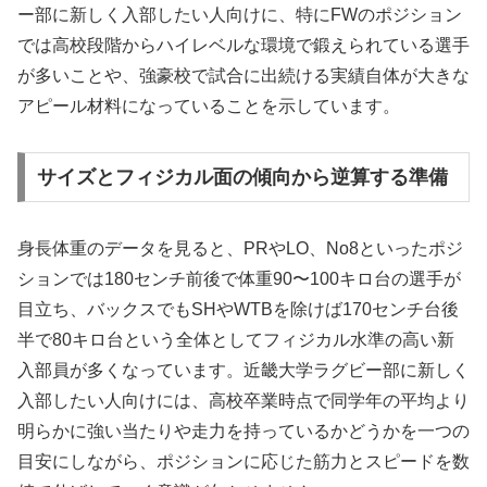
ー部に新しく入部したい人向けに、特にFWのポジション
では高校段階からハイレベルな環境で鍛えられている選手
が多いことや、強豪校で試合に出続ける実績自体が大きな
アピール材料になっていることを示しています。
サイズとフィジカル面の傾向から逆算する準備
身長体重のデータを見ると、PRやLO、No8といったポジ
ションでは180センチ前後で体重90〜100キロ台の選手が
目立ち、バックスでもSHやWTBを除けば170センチ台後
半で80キロ台という全体としてフィジカル水準の高い新
入部員が多くなっています。近畿大学ラグビー部に新しく
入部したい人向けには、高校卒業時点で同学年の平均より
明らかに強い当たりや走力を持っているかどうかを一つの
目安にしながら、ポジションに応じた筋力とスピードを数