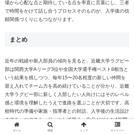
場から心配な点と期待している点を率直に言葉にし、三者
で時間をかけて話し合うプロセスそのものが、入学後の信
頼関係づくりにもつながります。
まとめ
近年の戦績や新入部員の傾向を見ると、近畿大学ラグビー
部は関西大学Aリーグ3位や全国大学選手権ベスト8相当と
いう結果を残しつつ、毎年15〜20名程度の新しい仲間を
迎え入れてチーム力を高め続けていることが分かり、近畿
大学ラグビー部に新しく入部したい人向けにはそのレベル
感と環境を理解したうえで進路を選ぶことが大切です。高
校時代の準備や家族・指導者との対話、入学後の生活設計
までを一つのストーリーとして捉え、自分がどんな4年間
を過ごしたいのかを言葉にしていくことで、後悔の少ない
ホーム
検索
トップ
サイドバー