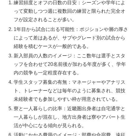
練習頻度とオフの日数の目安：シーズンや学年によ
って変動しつつ週に複数回の練習と限られた完全オ
フが設定されることが多い。
1年目から試合に出る可能性：ポジションや層の厚さ
によって差はあるが、サブやグレード別の試合から
経験を積むケースが一般的である。
新入部員の人数のイメージ：ここ数年は選手とスタ
ッフを合わせて20名前後が加わる年度が多く、学年
内の競争も一定程度存在する。
学生スタッフ募集の有無：マネージャーやアナリス
ト、トレーナーなどは毎年のように募集され、競技
未経験者でも参加しやすい枠が用意されている。
寮と一人暮らしの比率：近畿圏出身者は自宅通学と
一人暮らしが混在し、地方出身者は寮やアパート生
活が中心になる傾向が見られる。
活動にかかる費用のイメージ：部費や合宿費、遠征