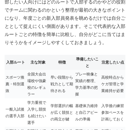
部したい人向けにはどのルートで入部するのかやどの役割
でチームに関わるのかという整理が最初の大きなポイント
になり、年度ごとの新入部員発表を眺めるだけでは自分ご
ととして捉えにくい側面があります。そこで代表的な入部
ルートごとの特徴を簡単に比較し、自分がどこに当てはま
りそうかをイメージしやすくしておきましょう。
準備したいこ
入部ルート
主な対象
特徴
注意したい点
と
全国大会出
プレー映像と
スポーツ推
早い段階から
高校時点から
場校や強豪
実績の整理、
薦・特別選
戦力として期
ケガ管理と学
校のレギュ
学力基準の把
抜
待される
業維持が必要
ラー
握
学力重視で
学部選択の幅
基礎体力維持
入学後の練習
一般入試後
入学し競技
が広く競技と
と自己アピー
参加ペースを
の選手入部
も続けたい
の両立が鍵
ルの準備
計画しておく
選手