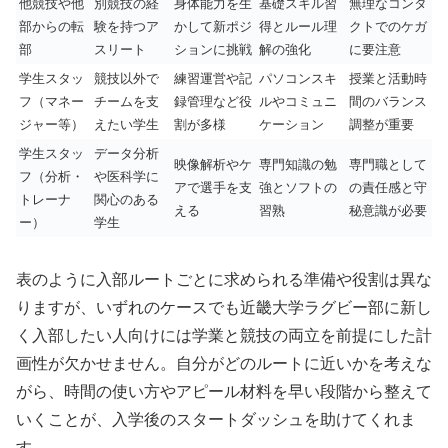
他競技や他
別競技の経
身体能力を生
基礎スキル習
無理なコンタ
部からの転
験を持つア
かして新ポジ
得とルール理
クトでのケガ
部
スリート
ションに挑戦
解の強化
に要注意
学生スタッ
競技以外で
練習運営や記
パソコンスキ
授業と活動時
フ（マネー
チームを支
録管理など役
ルやコミュニ
間のバランス
ジャー等）
えたい学生
割が多様
ケーション
調整が重要
学生スタッ
データ分析
映像解析やケ
専門知識の勉
専門職として
フ（分析・
や医科学に
アで選手を支
強とソフトの
の責任感と守
トレーナ
関心のある
える
習熟
秘意識が必要
ー）
学生
表のように入部ルートごとに求められる準備や役割は異な
りますが、いずれのケースでも近畿大学ラグビー部に新し
く入部したい人向けには学業と競技の両立を前提にした計
画性が欠かせません。自分がどのルートに近いかを考えな
がら、時間の使い方やアピール材料を早い段階から整えて
いくことが、入学後のスタートダッシュを助けてくれま
す。