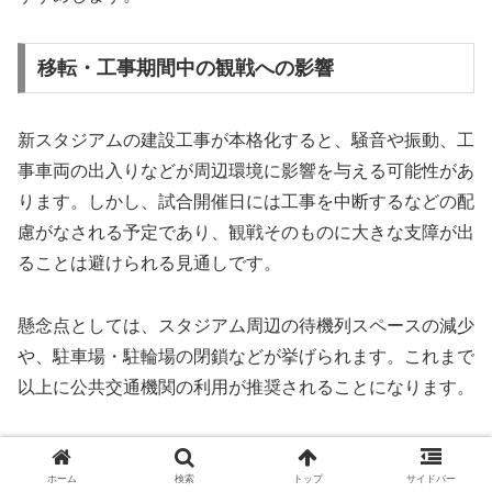
移転・工事期間中の観戦への影響
新スタジアムの建設工事が本格化すると、騒音や振動、工
事車両の出入りなどが周辺環境に影響を与える可能性があ
ります。しかし、試合開催日には工事を中断するなどの配
慮がなされる予定であり、観戦そのものに大きな支障が出
ることは避けられる見通しです。
懸念点としては、スタジアム周辺の待機列スペースの減少
や、駐車場・駐輪場の閉鎖などが挙げられます。これまで
以上に公共交通機関の利用が推奨されることになります。
また、工事の進捗状況によっては、シーズン途中で使用で
きるゲートが制限されたり、座席の一部が閉鎖されたりす
ホーム
検索
トップ
サイドバー