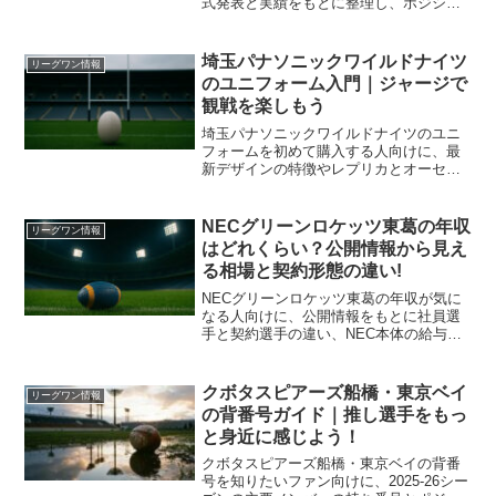
式発表と実績をもとに整理し、ポジショ
ン別の戦力バランスや注目ポイントをわ
かりやすく解説します。移籍動向や大学
スターの経歴も押さえられるので、観戦
埼玉パナソニックワイルドナイツ
リーグワン情報
前の予習にも役立つ内容です。
のユニフォーム入門｜ジャージで
観戦を楽しもう
埼玉パナソニックワイルドナイツのユニ
フォームを初めて購入する人向けに、最
新デザインの特徴やレプリカとオーセン
ティックの違い、サイズ選びと観戦コー
デのコツまで一気に整理します。試合当
日のスタジアムで迷わない知識が身につ
NECグリーンロケッツ東葛の年収
リーグワン情報
き、自分らしい一枚を自信を持って選べ
はどれくらい？公開情報から見え
るようになります。
る相場と契約形態の違い!
NECグリーンロケッツ東葛の年収が気に
なる人向けに、公開情報をもとに社員選
手と契約選手の違い、NEC本体の給与水
準、若手から主力までの目安レンジ、
2026年7月のJR東日本への譲渡で変わり
得るポイントを整理しました。断定しに
クボタスピアーズ船橋・東京ベイ
リーグワン情報
くいテーマだからこそ、見方と注意点ま
の背番号ガイド｜推し選手をもっ
で含めて現実的に把握できます。
と身近に感じよう！
クボタスピアーズ船橋・東京ベイの背番
号を知りたいファン向けに、2025-26シー