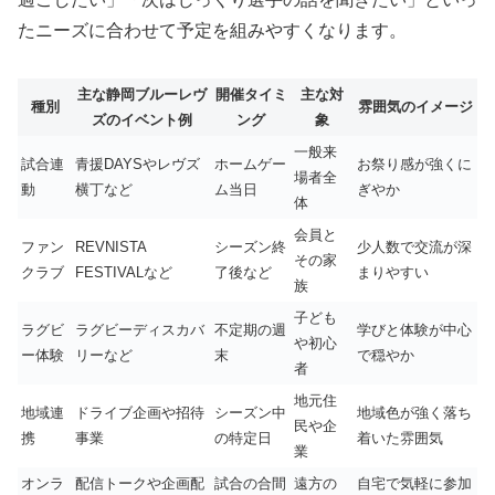
たニーズに合わせて予定を組みやすくなります。
主な静岡ブルーレヴ
開催タイミ
主な対
種別
雰囲気のイメージ
ズのイベント例
ング
象
一般来
試合連
青援DAYSやレヴズ
ホームゲー
お祭り感が強くに
場者全
動
横丁など
ム当日
ぎやか
体
会員と
ファン
REVNISTA
シーズン終
少人数で交流が深
その家
クラブ
FESTIVALなど
了後など
まりやすい
族
子ども
ラグビ
ラグビーディスカバ
不定期の週
学びと体験が中心
や初心
ー体験
リーなど
末
で穏やか
者
地元住
地域連
ドライブ企画や招待
シーズン中
地域色が強く落ち
民や企
携
事業
の特定日
着いた雰囲気
業
オンラ
配信トークや企画配
試合の合間
遠方の
自宅で気軽に参加