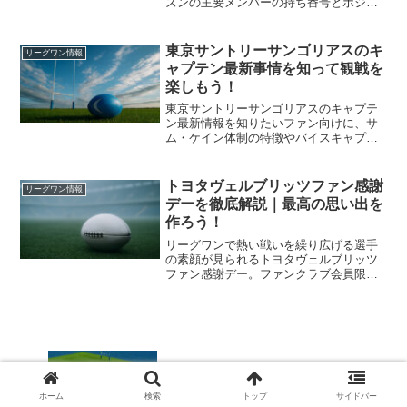
ズンの主要メンバーの持ち番号とポジシ
ョンの関係、背番号の意味や歴代の象徴
的な番号まで整理し、観戦やグッズ選び
がもっと楽しくなるよう解説します。初
東京サントリーサンゴリアスのキ
リーグワン情報
観戦の人にも役立つ内容です。
ャプテン最新事情を知って観戦を
楽しもう！
東京サントリーサンゴリアスのキャプテ
ン最新情報を知りたいファン向けに、サ
ム・ケイン体制の特徴やバイスキャプテ
ン陣、歴代主将との違い、観戦で注目し
たいポイントまで一気に整理します。今
シーズンの試合をもっと深く楽しみたい
トヨタヴェルブリッツファン感謝
リーグワン情報
人にきっと役立つ読み物ですよ。
デーを徹底解説｜最高の思い出を
作ろう！
リーグワンで熱い戦いを繰り広げる選手
の素顔が見られるトヨタヴェルブリッツ
ファン感謝デー。ファンクラブ会員限定
で開催される特別なイベントの参加方法
や抽選の仕組み、当日のイベント内容か
ら楽しむためのコツまで詳しく解説しま
す。選手との交流を最大限に満喫して最
高の思い出を作りましょう。
静岡ブルーレヴズのアーリーエントリー
制度を解説｜学生が押さえたい応募の流
れ！
ホーム
検索
トップ
サイドバー